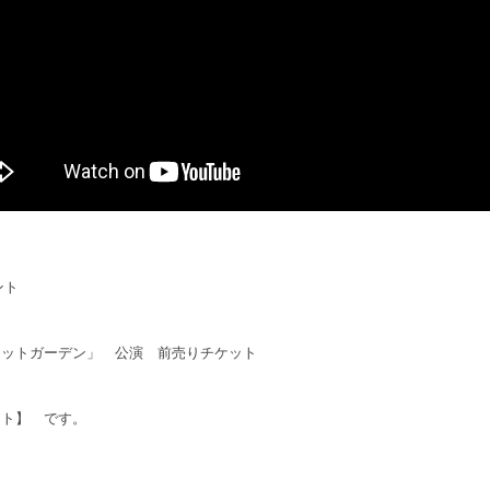
ント
レットガーデン」 公演 前売りチケット
ト】 です。