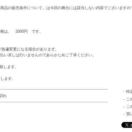
「商品の販売条件について」は今回の舞台には該当しない内容でございますの
は、 2000円 です。
が急遽変更になる場合があります。
の払い戻しは行いませんのであらかじめご了承ください。
売致します。
致します。
特
切れ
こ
こ
買