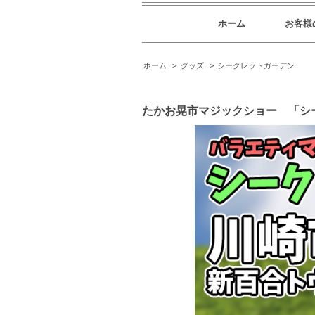
ホーム
お客様
ホーム
>
グッズ
>
シークレットガーデン
たかお晃市マジックショー 「シ