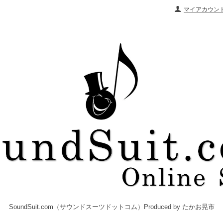
マイアカウン
SoundSuit.com（サウンドスーツドットコム）Produced by たかお晃市