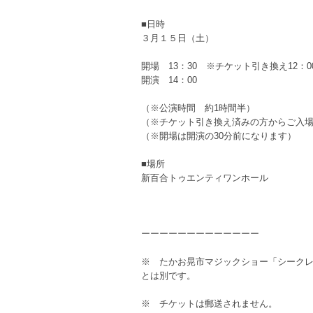
■日時
３月１５日（土）
開場 13：30 ※チケット引き換え12：0
開演 14：00
（※公演時間 約1時間半）
（※チケット引き換え済みの方からご入
（※開場は開演の30分前になります）
■場所
新百合トゥエンティワンホール
ーーーーーーーーーーーーー
※ たかお晃市マジックショー「シークレ
とは別です。
※ チケットは郵送されません。